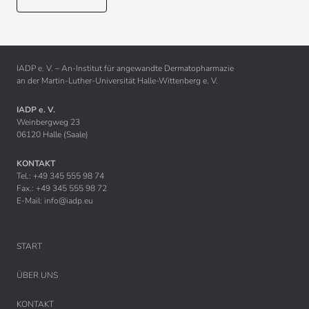
IADP e. V. – An-Institut für angewandte Dermatopharmazie
an der Martin-Luther-Universität Halle-Wittenberg e. V.
IADP e. V.
Weinbergweg 23
06120 Halle (Saale)
KONTAKT
Tel.: +49 345 555 98 74
Fax.: +49 345 555 98 72
E-Mail:
info@iadp.eu
START
ÜBER UNS
KONTAKT