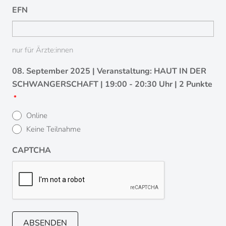
ÜBER UNS
EFN
STIPENDIEN
nur für Ärzte:innen
VERANSTALTUNGEN
08. September 2025 | Veranstaltung: HAUT IN DER
KONTAKT
SCHWANGERSCHAFT | 19:00 - 20:30 Uhr | 2 Punkte
*
Online
Keine Teilnahme
CAPTCHA