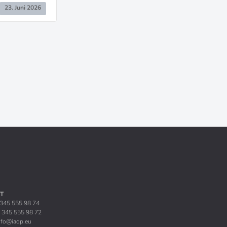
23. Juni 2026
T
9 345 555 98 74
9 345 555 98 72
nfo@iadp.eu