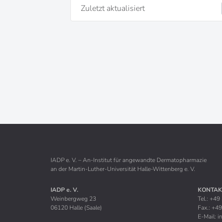
Zuletzt aktualisiert
IADP e. V. – An-Institut für angewandte Dermatopharmazie
an der Martin-Luther-Universität Halle-Wittenberg e. V.
IADP e. V.
KONTAK
Weinbergweg 23
Tel.: +4
06120 Halle (Saale)
Fax.: +4
E-Mail:
i