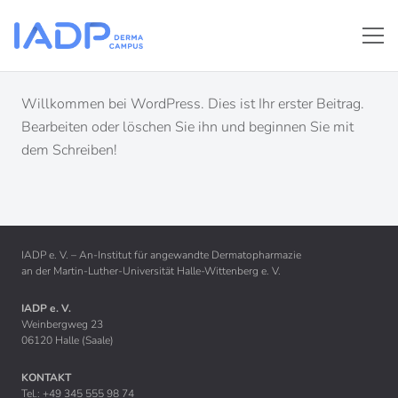
Willkommen bei WordPress. Dies ist Ihr erster Beitrag.
Bearbeiten oder löschen Sie ihn und beginnen Sie mit
dem Schreiben!
IADP e. V. – An-Institut für angewandte Dermatopharmazie
an der Martin-Luther-Universität Halle-Wittenberg e. V.
IADP e. V.
STARTSEITE
Weinbergweg 23
06120 Halle (Saale)
ÜBER UNS
KONTAKT
Tel.: +49 345 555 98 74
STIPENDIEN