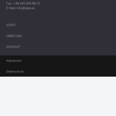
Fax.: +49 345 555 98 72
E-Mail:
info@iadp.eu
VERANSTALTUNGEN
KONTAKT
START
ÜBER UNS
KONTAKT
Impressum
Datenschutz